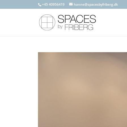
+45 40956419
hanne@spacesbyfriberg.dk