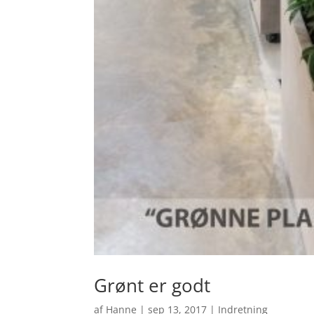
Grønt er godt
af
Hanne
|
sep 13, 2017
|
Indretning