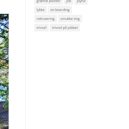
grønne planter
job
joyful
lykke
on boarding
rekrutering
smukke ting
trivsel
trivsel på jobbet