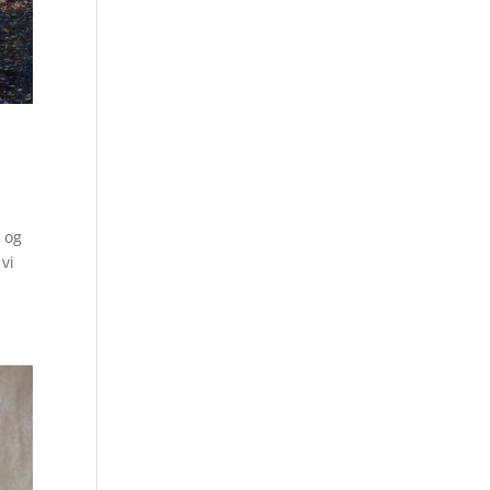
 og
vi