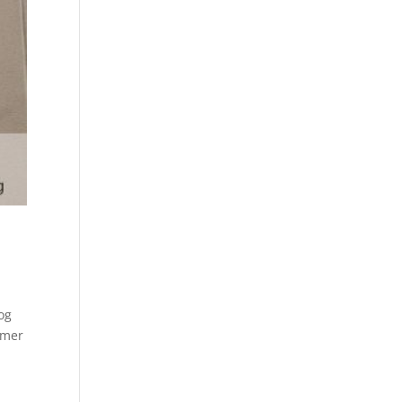
og
mmer