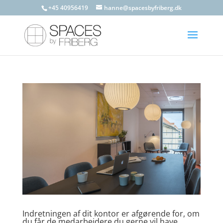
+45 40956419
hanne@spacesbyfriberg.dk
Indretningen af dit kontor er afgørende for, om
du får de medarbejdere du gerne vil have