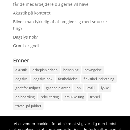
får de medarbejdere du gerne vil have
Akustik på kontoret
Bliver man lykkelig af at omgive sig med smukke
ting?
Dagslys nok?
Grønt er godt
Emner
akustik
arbejdspladsen
belysning
bevægelse
dagslys
dagslys nok
fastholdelse
fleksibel indretning
godt for miljøet
grønne planter
job
joyful
lykke
on boarding
rekrutering
smukke ting
trivsel
trivsel på jobbet
Vi anvender cookies for at sikre at vi giver dig den bedst
mulige oplevelse af vores website. Hvis du fortsætter med at